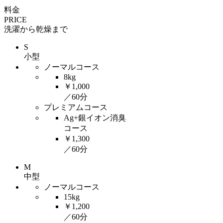
料金
PRICE
洗濯
から
乾燥
まで
S
小型
ノーマルコース
8kg
￥1,000
／60分
プレミアムコース
Ag+銀イオン消臭
コース
￥1,300
／60分
M
中型
ノーマルコース
15kg
￥1,200
／60分